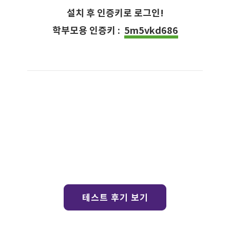
설치 후 인증키로 로그인!
학부모용 인증키 :
5m5vkd686
3일
무료 테스트
진행 절차
테스트 진행 없이 바로 제작도 가능합니다.
테스트 후기 보기